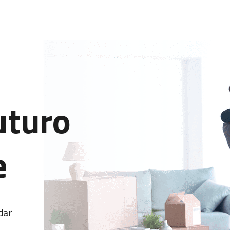
uturo
e
dar