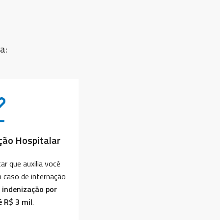
a:
ação Hospitalar
r que auxilia você
 caso de internação
 indenização por
é R$ 3 mil
.