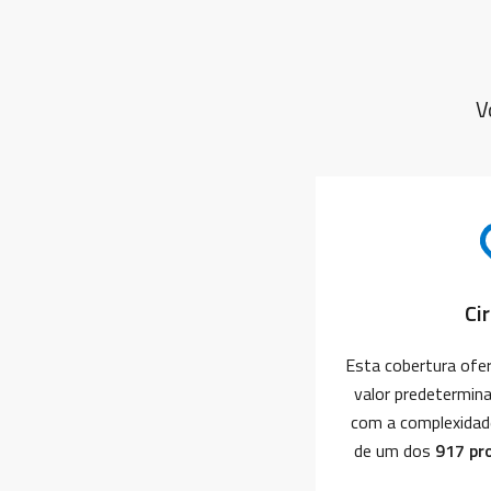
V
Ci
Esta cobertura of
valor predetermina
com a complexidade
de um dos
917 pr