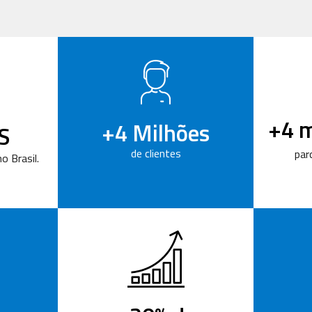
+4 m
+4 Milhões
S
de clientes
par
o Brasil.